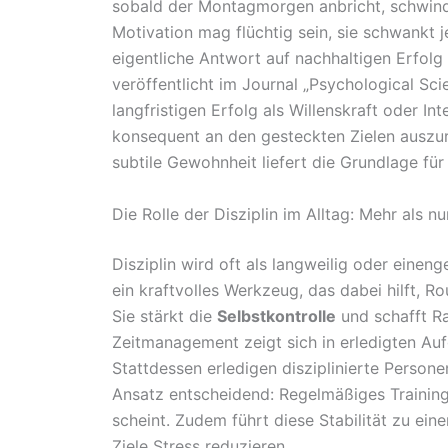
sobald der Montagmorgen anbricht, schwinde
Motivation mag flüchtig sein, sie schwank
eigentliche Antwort auf nachhaltigen Erfolg l
veröffentlicht im Journal „Psychological Scien
langfristigen Erfolg als Willenskraft oder Int
konsequent an den gesteckten Zielen auszuri
subtile Gewohnheit liefert die Grundlage fü
Die Rolle der Disziplin im Alltag: Mehr als n
Disziplin wird oft als langweilig oder eine
ein kraftvolles Werkzeug, das dabei hilft, Ro
Sie stärkt die
Selbstkontrolle
und schafft Ra
Zeitmanagement zeigt sich in erledigten Au
Stattdessen erledigen disziplinierte Persone
Ansatz entscheidend: Regelmäßiges Training 
scheint. Zudem führt diese Stabilität zu ei
Ziele Stress reduzieren.