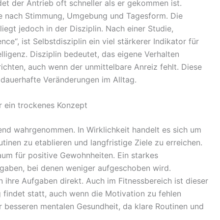
t der Antrieb oft schneller als er gekommen ist.
t je nach Stimmung, Umgebung und Tagesform. Die
iegt jedoch in der Disziplin. Nach einer Studie,
ce“, ist Selbstdisziplin ein viel stärkerer Indikator für
elligenz. Disziplin bedeutet, das eigene Verhalten
chten, auch wenn der unmittelbare Anreiz fehlt. Diese
r dauerhafte Veränderungen im Alltag.
ur ein trockenes Konzept
ngend wahrgenommen. In Wirklichkeit handelt es sich um
utinen zu etablieren und langfristige Ziele zu erreichen.
um für positive Gewohnheiten. Ein starkes
fgaben, bei denen weniger aufgeschoben wird.
n ihre Aufgaben direkt. Auch im Fitnessbereich ist dieser
findet statt, auch wenn die Motivation zu fehlen
ner besseren mentalen Gesundheit, da klare Routinen und